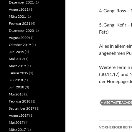
Dezember 2021
(1)
August 2021
(1)
4. Gang: Ross – 
März 2021
(1)
Februar 2021
(4)
5. Gang: Kefir –
Dezember 2020
(1)
Fett)
August 2020
(1)
Oktober 2019
(1)
Alles in allem e
Juni 2019
(1)
angenehmen Pub
Mai 2019
(1)
März 2019
(1)
Weitere Termin 
Januar 2019
(1)
(30.11.17) und N
Juli 2018
(1)
der Honepage d
Juni 2018
(3)
Mai 2018
(2)
Februar 2018
(1)
AEG TASTE ACAD
September 2017
(1)
August 2017
(1)
Mai 2017
(4)
Beitragsn
VORHERIGER BEIT
März 2017
(1)