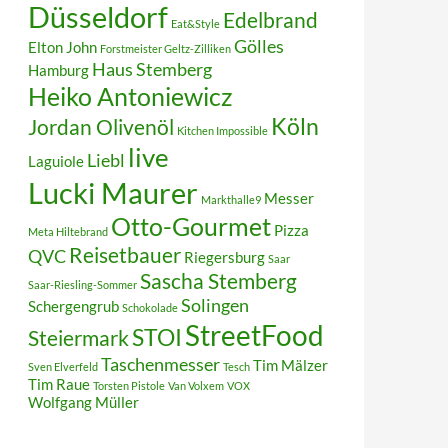
Düsseldorf
Edelbrand
Eat&Style
Gölles
Elton John
Forstmeister Geltz-Zilliken
Haus Stemberg
Hamburg
Heiko Antoniewicz
Köln
Jordan Olivenöl
Kitchen Impossible
live
Liebl
Laguiole
Lucki Maurer
Messer
Markthalle9
Otto-Gourmet
Pizza
Meta Hiltebrand
Reisetbauer
QVC
Riegersburg
Saar
Sascha Stemberg
Saar-Riesling-Sommer
Solingen
Schergengrub
Schokolade
StreetFood
STOI
Steiermark
Taschenmesser
Tim Mälzer
Sven Elverfeld
Tesch
Tim Raue
Torsten Pistole
Van Volxem
VOX
Wolfgang Müller