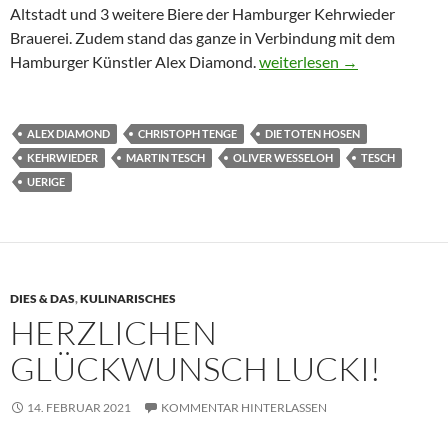
Altstadt und 3 weitere Biere der Hamburger Kehrwieder
Brauerei. Zudem stand das ganze in Verbindung mit dem
Schöne Online-Veranstalt
Hamburger Künstler Alex Diamond.
weiterlesen
→
ALEX DIAMOND
CHRISTOPH TENGE
DIE TOTEN HOSEN
KEHRWIEDER
MARTIN TESCH
OLIVER WESSELOH
TESCH
UERIGE
DIES & DAS
,
KULINARISCHES
HERZLICHEN
GLÜCKWUNSCH LUCKI!
14. FEBRUAR 2021
KOMMENTAR HINTERLASSEN