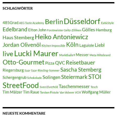
SCHLAGWÖRTER
Düsseldorf
Berlin
485Grad
AEG Taste Academy
Eat&Style
Edelbrand
Gölles
Elton John
Hamburg
Forstmeister Geltz-Zilliken
Heiko Antoniewicz
Haus Stemberg
Köln
Jordan Olivenöl
Liebl
Laguiole
Kitchen Impossible
Lucki Maurer
live
Messer
Markthalle9
Meta Hiltebrand
Otto-Gourmet
Reisetbauer
QVC
Pizza
Sascha Stemberg
Riegersburg
Saar
Saar-Riesling-Sommer
STOI
Steiermark
Solingen
Schergengrub
Schokolade
StreetFood
Taschenmesser
Sven Elverfeld
Tesch
Tim Mälzer
Tim Raue
Wolfgang Müller
Torsten Pistole
Van Volxem
VOX
NEUESTE KOMMENTARE