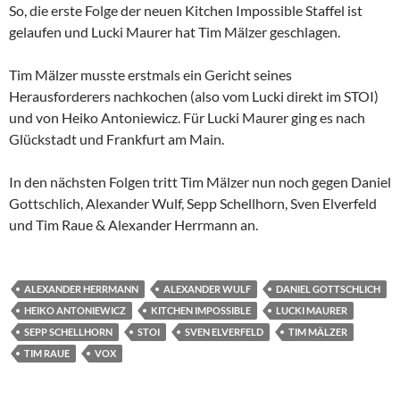
So, die erste Folge der neuen Kitchen Impossible Staffel ist
gelaufen und Lucki Maurer hat Tim Mälzer geschlagen.
Tim Mälzer musste erstmals ein Gericht seines
Herausforderers nachkochen (also vom Lucki direkt im STOI)
und von Heiko Antoniewicz. Für Lucki Maurer ging es nach
Glückstadt und Frankfurt am Main.
In den nächsten Folgen tritt Tim Mälzer nun noch gegen Daniel
Gottschlich, Alexander Wulf, Sepp Schellhorn, Sven Elverfeld
und Tim Raue & Alexander Herrmann an.
ALEXANDER HERRMANN
ALEXANDER WULF
DANIEL GOTTSCHLICH
HEIKO ANTONIEWICZ
KITCHEN IMPOSSIBLE
LUCKI MAURER
SEPP SCHELLHORN
STOI
SVEN ELVERFELD
TIM MÄLZER
TIM RAUE
VOX