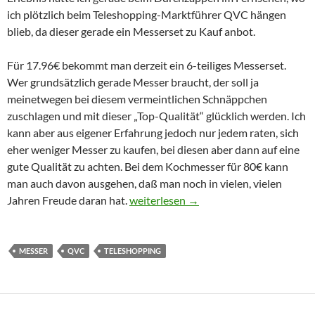
ich plötzlich beim Teleshopping-Marktführer QVC hängen
blieb, da dieser gerade ein Messerset zu Kauf anbot.
Für 17.96€ bekommt man derzeit ein 6-teiliges Messerset.
Wer grundsätzlich gerade Messer braucht, der soll ja
meinetwegen bei diesem vermeintlichen Schnäppchen
zuschlagen und mit dieser „Top-Qualität“ glücklich werden. Ich
kann aber aus eigener Erfahrung jedoch nur jedem raten, sich
eher weniger Messer zu kaufen, bei diesen aber dann auf eine
gute Qualität zu achten. Bei dem Kochmesser für 80€ kann
man auch davon ausgehen, daß man noch in vielen, vielen
Warum kauft man ein Messer-Set im Te
Jahren Freude daran hat.
weiterlesen
→
MESSER
QVC
TELESHOPPING