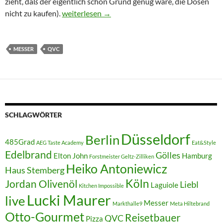
zieht, daß der eigentlich schon Grund genug wäre, die Dosen
QVC & Co: Was dort alles Top-Qualität hat…
nicht zu kaufen).
weiterlesen
→
MESSER
QVC
SCHLAGWÖRTER
Düsseldorf
Berlin
485Grad
AEG Taste Academy
Eat&Style
Edelbrand
Gölles
Elton John
Hamburg
Forstmeister Geltz-Zilliken
Heiko Antoniewicz
Haus Stemberg
Köln
Jordan Olivenöl
Liebl
Laguiole
Kitchen Impossible
Lucki Maurer
live
Messer
Markthalle9
Meta Hiltebrand
Otto-Gourmet
Reisetbauer
QVC
Pizza