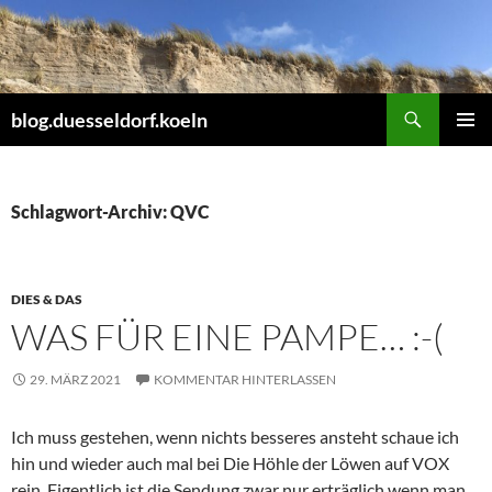
Zum
Inhalt
springen
Suchen
blog.duesseldorf.koeln
PRIMÄR
MENÜ
Schlagwort-Archiv: QVC
DIES & DAS
WAS FÜR EINE PAMPE… :-(
29. MÄRZ 2021
KOMMENTAR HINTERLASSEN
Ich muss gestehen, wenn nichts besseres ansteht schaue ich
hin und wieder auch mal bei Die Höhle der Löwen auf VOX
rein. Eigentlich ist die Sendung zwar nur erträglich wenn man