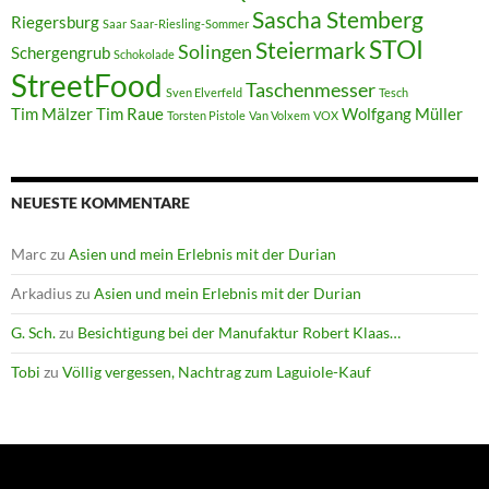
Sascha Stemberg
Riegersburg
Saar
Saar-Riesling-Sommer
STOI
Steiermark
Solingen
Schergengrub
Schokolade
StreetFood
Taschenmesser
Sven Elverfeld
Tesch
Tim Mälzer
Tim Raue
Wolfgang Müller
Torsten Pistole
Van Volxem
VOX
NEUESTE KOMMENTARE
Marc
zu
Asien und mein Erlebnis mit der Durian
Arkadius
zu
Asien und mein Erlebnis mit der Durian
G. Sch.
zu
Besichtigung bei der Manufaktur Robert Klaas…
Tobi
zu
Völlig vergessen, Nachtrag zum Laguiole-Kauf