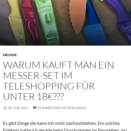
MESSER
WARUM KAUFT MAN EIN
MESSER-SET IM
TELESHOPPING FÜR
UNTER 18€???
30. MAI 2017
KOMMENTAR HINTERLASSEN
Es gibt Dinge die kann ich nicht nachvollziehen. Ein solches
Erlebnis hatte ich gerade beim Durchzappen im Fernsehen, wo