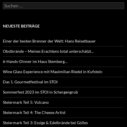
Suchen
nach:
NEUESTE BEITRÄGE
Einer der besten Brenner der Welt: Hans Reisetbauer
Obstbrände – Meines Erachtens total unterschätzt…
6-Hands-Dinner im Haus Stemberg…
Wine Glass Experience mit Maximilian Riedel in Kufstein
Das 1. Gourmetfestival im STOI
Sommerfest 2023 im STOI in Schergengrub
Steiermark Teil 5: Vulcano
Steiermark Teil 4: The Cheese Artist
Steiermark Teil 3: Essige & Edelbrände bei Gölles