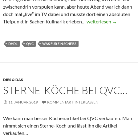
zwischendrin vorspulen kann, aber heute Abend war ich dann
doch mal „live“ im TV dabei und musste dort einen absoluten
Was für eine Pampe…
Tiefpunkt in Sachen Kulinarik erleben…
weiterlesen
→
DHDL
QVC
WAS FÜR EIN SCHEISS
DIES & DAS
STERNE-KÖCHE BEI QVC…
11. JANUAR 2019
KOMMENTAR HINTERLASSEN
Wie kann man besser Küchenartikel bei QVC verkaufen: Man
nimmt sich einen Sterne-Koch und lässt ihn die Artikel
verkaufen…