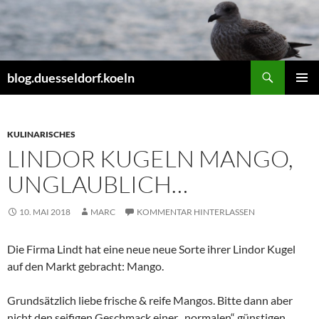
Zum
Inhalt
springen
Suchen
blog.duesseldorf.koeln
PRIMÄR
MENÜ
KULINARISCHES
LINDOR KUGELN MANGO,
UNGLAUBLICH…
10. MAI 2018
MARC
KOMMENTAR HINTERLASSEN
Die Firma Lindt hat eine neue neue Sorte ihrer Lindor Kugel
auf den Markt gebracht: Mango.
Grundsätzlich liebe frische & reife Mangos. Bitte dann aber
nicht den seifigen Geschmack einer „normalen“ günstigen