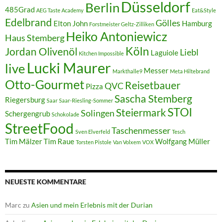
Düsseldorf
Berlin
485Grad
AEG Taste Academy
Eat&Style
Edelbrand
Gölles
Elton John
Hamburg
Forstmeister Geltz-Zilliken
Heiko Antoniewicz
Haus Stemberg
Köln
Jordan Olivenöl
Liebl
Laguiole
Kitchen Impossible
Lucki Maurer
live
Messer
Markthalle9
Meta Hiltebrand
Otto-Gourmet
Reisetbauer
QVC
Pizza
Sascha Stemberg
Riegersburg
Saar
Saar-Riesling-Sommer
STOI
Steiermark
Solingen
Schergengrub
Schokolade
StreetFood
Taschenmesser
Sven Elverfeld
Tesch
Tim Mälzer
Tim Raue
Wolfgang Müller
Torsten Pistole
Van Volxem
VOX
NEUESTE KOMMENTARE
Marc
zu
Asien und mein Erlebnis mit der Durian