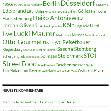
Düsseldorf
Berlin
485Grad
AEG Taste Academy
Eat&Style
Edelbrand
Gölles
Elton John
Hamburg
Forstmeister Geltz-Zilliken
Heiko Antoniewicz
Haus Stemberg
Köln
Jordan Olivenöl
Liebl
Laguiole
Kitchen Impossible
Lucki Maurer
live
Messer
Markthalle9
Meta Hiltebrand
Otto-Gourmet
Reisetbauer
QVC
Pizza
Sascha Stemberg
Riegersburg
Saar
Saar-Riesling-Sommer
STOI
Steiermark
Solingen
Schergengrub
Schokolade
StreetFood
Taschenmesser
Sven Elverfeld
Tesch
Tim Mälzer
Tim Raue
Wolfgang Müller
Torsten Pistole
Van Volxem
VOX
NEUESTE KOMMENTARE
Marc
zu
Asien und mein Erlebnis mit der Durian
Arkadius
zu
Asien und mein Erlebnis mit der Durian