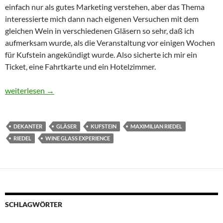
einfach nur als gutes Marketing verstehen, aber das Thema
interessierte mich dann nach eigenen Versuchen mit dem
gleichen Wein in verschiedenen Gläsern so sehr, daß ich
aufmerksam wurde, als die Veranstaltung vor einigen Wochen
für Kufstein angekündigt wurde. Also sicherte ich mir ein
Ticket, eine Fahrtkarte und ein Hotelzimmer.
Wine Glass Experience mit Maximilian Riedel in Kufstein
weiterlesen
→
DEKANTER
GLÄSER
KUFSTEIN
MAXIMILIAN RIEDEL
RIEDEL
WINE GLASS EXPERIENCE
SCHLAGWÖRTER