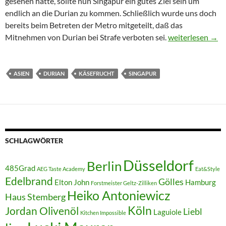
gesehen hatte, sollte nun Singapur ein gutes Ziel sein um
endlich an die Durian zu kommen. Schließlich wurde uns doch
bereits beim Betreten der Metro mitgeteilt, daß das
Asien und mein E
Mitnehmen von Durian bei Strafe verboten sei.
weiterlesen
→
ASIEN
DURIAN
KÄSEFRUCHT
SINGAPUR
SCHLAGWÖRTER
Düsseldorf
Berlin
485Grad
AEG Taste Academy
Eat&Style
Edelbrand
Gölles
Elton John
Hamburg
Forstmeister Geltz-Zilliken
Heiko Antoniewicz
Haus Stemberg
Köln
Jordan Olivenöl
Liebl
Laguiole
Kitchen Impossible