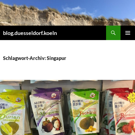
Zum
Inhalt
springen
Suchen
blog.duesseldorf.koeln
PRIMÄR
MENÜ
Schlagwort-Archiv: Singapur