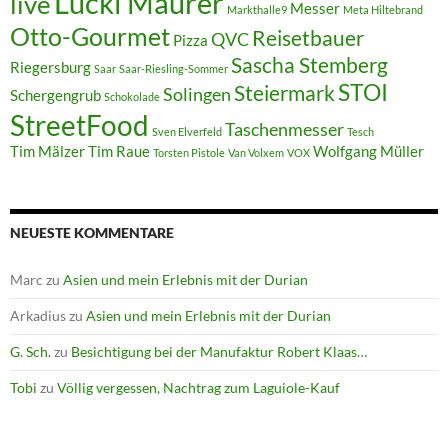
Lucki Maurer
live
Messer
Markthalle9
Meta Hiltebrand
Otto-Gourmet
Reisetbauer
QVC
Pizza
Sascha Stemberg
Riegersburg
Saar
Saar-Riesling-Sommer
STOI
Steiermark
Solingen
Schergengrub
Schokolade
StreetFood
Taschenmesser
Sven Elverfeld
Tesch
Tim Mälzer
Tim Raue
Wolfgang Müller
Torsten Pistole
Van Volxem
VOX
NEUESTE KOMMENTARE
Marc
zu
Asien und mein Erlebnis mit der Durian
Arkadius
zu
Asien und mein Erlebnis mit der Durian
G. Sch.
zu
Besichtigung bei der Manufaktur Robert Klaas…
Tobi
zu
Völlig vergessen, Nachtrag zum Laguiole-Kauf