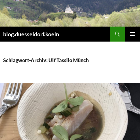
Zum
Inhalt
springen
Suchen
blog.duesseldorf.koeln
PRIMÄR
MENÜ
Schlagwort-Archiv: Ulf Tassilo Münch