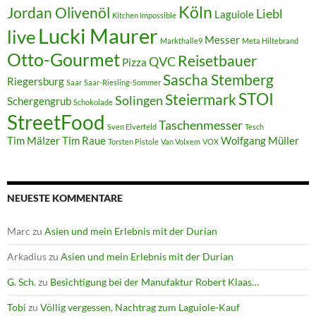
Köln
Jordan Olivenöl
Liebl
Laguiole
Kitchen Impossible
Lucki Maurer
live
Messer
Markthalle9
Meta Hiltebrand
Otto-Gourmet
Reisetbauer
QVC
Pizza
Sascha Stemberg
Riegersburg
Saar
Saar-Riesling-Sommer
STOI
Steiermark
Solingen
Schergengrub
Schokolade
StreetFood
Taschenmesser
Sven Elverfeld
Tesch
Tim Mälzer
Tim Raue
Wolfgang Müller
Torsten Pistole
Van Volxem
VOX
NEUESTE KOMMENTARE
Marc
zu
Asien und mein Erlebnis mit der Durian
Arkadius
zu
Asien und mein Erlebnis mit der Durian
G. Sch.
zu
Besichtigung bei der Manufaktur Robert Klaas…
Tobi
zu
Völlig vergessen, Nachtrag zum Laguiole-Kauf