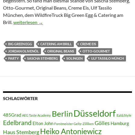
begeistern. So fand man diesmal Stände von Sascha Stemberg,
Otto-Gourmet, Original Beans, Creme Eis, Ulf Tassilo
München, dem WildfireTruck Big Green Egg & Catering am
BBQ 2018 bei Jordan in Solingen…
Brill.
weiterlesen
→
BIG GREEN EGG
CATERING AM BRILL
CREME EIS
JORDAN OLIVENÖL
ORIGINAL BEANS
OTTO-GOURMET
PARTY
SASCHA STEMBERG
SOLINGEN
ULF TASSILO MÜNCH
SCHLAGWÖRTER
Düsseldorf
Berlin
485Grad
AEG Taste Academy
Eat&Style
Edelbrand
Gölles
Elton John
Hamburg
Forstmeister Geltz-Zilliken
Heiko Antoniewicz
Haus Stemberg