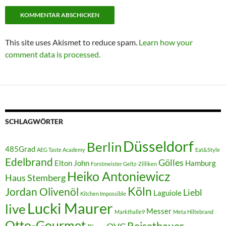
This site uses Akismet to reduce spam.
Learn how your
comment data is processed.
SCHLAGWÖRTER
Düsseldorf
Berlin
485Grad
AEG Taste Academy
Eat&Style
Edelbrand
Gölles
Elton John
Hamburg
Forstmeister Geltz-Zilliken
Heiko Antoniewicz
Haus Stemberg
Köln
Jordan Olivenöl
Liebl
Laguiole
Kitchen Impossible
Lucki Maurer
live
Messer
Markthalle9
Meta Hiltebrand
Otto-Gourmet