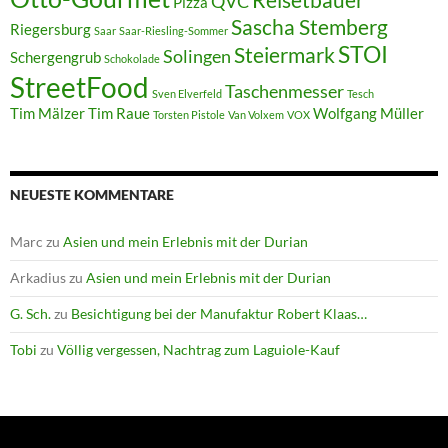
Reisetbauer
QVC
Pizza
Sascha Stemberg
Riegersburg
Saar
Saar-Riesling-Sommer
STOI
Steiermark
Solingen
Schergengrub
Schokolade
StreetFood
Taschenmesser
Sven Elverfeld
Tesch
Tim Mälzer
Tim Raue
Wolfgang Müller
Torsten Pistole
Van Volxem
VOX
NEUESTE KOMMENTARE
Marc
zu
Asien und mein Erlebnis mit der Durian
Arkadius
zu
Asien und mein Erlebnis mit der Durian
G. Sch.
zu
Besichtigung bei der Manufaktur Robert Klaas…
Tobi
zu
Völlig vergessen, Nachtrag zum Laguiole-Kauf