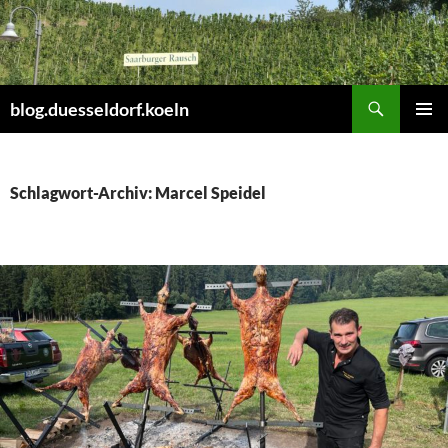
Zum
Inhalt
springen
Suchen
blog.duesseldorf.koeln
PRIMÄR
MENÜ
Schlagwort-Archiv: Marcel Speidel