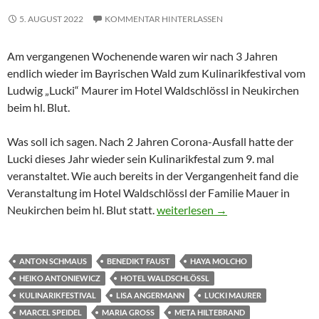
5. AUGUST 2022
KOMMENTAR HINTERLASSEN
Am vergangenen Wochenende waren wir nach 3 Jahren
endlich wieder im Bayrischen Wald zum Kulinarikfestival vom
Ludwig „Lucki“ Maurer im Hotel Waldschlössl in Neukirchen
beim hl. Blut.
Was soll ich sagen. Nach 2 Jahren Corona-Ausfall hatte der
Lucki dieses Jahr wieder sein Kulinarikfestal zum 9. mal
veranstaltet. Wie auch bereits in der Vergangenheit fand die
Veranstaltung im Hotel Waldschlössl der Familie Mauer in
Kulinarikfestial 2022 – Der Hamm
Neukirchen beim hl. Blut statt.
weiterlesen
→
ANTON SCHMAUS
BENEDIKT FAUST
HAYA MOLCHO
HEIKO ANTONIEWICZ
HOTEL WALDSCHLÖSSL
KULINARIKFESTIVAL
LISA ANGERMANN
LUCKI MAURER
MARCEL SPEIDEL
MARIA GROSS
META HILTEBRAND