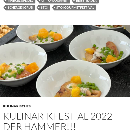
MARCEL SPEIDEL
OTTO-GOURMET
REISETBAUER
SCHERGENGRUB
STOI
STOI GOURMETFESTIVAL
KULINARISCHES
KULINARIKFESTIAL 2022 –
DER HAMMER!!!