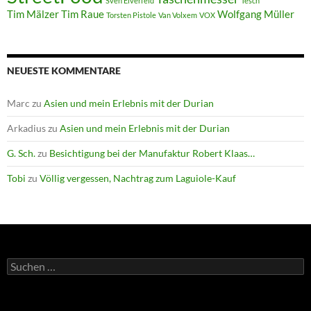
Sven Elverfeld
Tesch
Tim Mälzer
Tim Raue
Wolfgang Müller
Torsten Pistole
Van Volxem
VOX
NEUESTE KOMMENTARE
Marc
zu
Asien und mein Erlebnis mit der Durian
Arkadius
zu
Asien und mein Erlebnis mit der Durian
G. Sch.
zu
Besichtigung bei der Manufaktur Robert Klaas…
Tobi
zu
Völlig vergessen, Nachtrag zum Laguiole-Kauf
Suchen
nach: