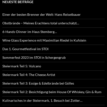
NEUESTE BEITRÄGE
Einer der besten Brenner der Welt: Hans Reisetbauer
Obstbrände – Meines Erachtens total unterschätzt…
6-Hands-Dinner im Haus Stemberg…
Wine Glass Experience mit Maximilian Riedel in Kufstein
Das 1. Gourmetfestival im STOI
Sommerfest 2023 im STOI in Schergengrub
Steiermark Teil 5: Vulcano
Steiermark Teil 4: The Cheese Artist
Steiermark Teil 3: Essige & Edelbrände bei Gölles
Steiermark Teil 2: Besichtigung beim House Of Whiskey, Gin & Rum
Kulinarisches in der Steiermark, 1. Besuch bei Zotter…