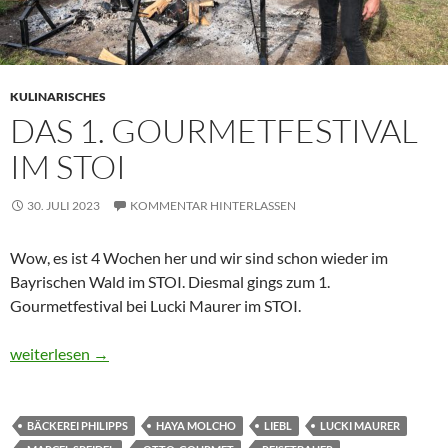
KULINARISCHES
DAS 1. GOURMETFESTIVAL
IM STOI
30. JULI 2023
KOMMENTAR HINTERLASSEN
Wow, es ist 4 Wochen her und wir sind schon wieder im
Bayrischen Wald im STOI. Diesmal gings zum 1.
Gourmetfestival bei Lucki Maurer im STOI.
Das 1. Gourmetfestival im STOI
weiterlesen
→
BÄCKEREI PHILIPPS
HAYA MOLCHO
LIEBL
LUCKI MAURER