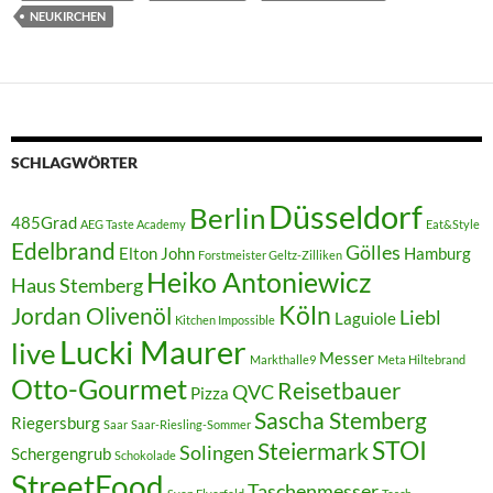
NEUKIRCHEN
SCHLAGWÖRTER
Düsseldorf
Berlin
485Grad
AEG Taste Academy
Eat&Style
Edelbrand
Gölles
Elton John
Hamburg
Forstmeister Geltz-Zilliken
Heiko Antoniewicz
Haus Stemberg
Köln
Jordan Olivenöl
Liebl
Laguiole
Kitchen Impossible
Lucki Maurer
live
Messer
Markthalle9
Meta Hiltebrand
Otto-Gourmet
Reisetbauer
QVC
Pizza
Sascha Stemberg
Riegersburg
Saar
Saar-Riesling-Sommer
STOI
Steiermark
Solingen
Schergengrub
Schokolade
StreetFood
Taschenmesser