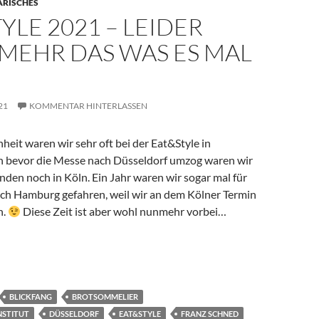
ARISCHES
YLE 2021 – LEIDER
MEHR DAS WAS ES MAL
21
KOMMENTAR HINTERLASSEN
heit waren wir sehr oft bei der Eat&Style in
h bevor die Messe nach Düsseldorf umzog waren wir
nden noch in Köln. Ein Jahr waren wir sogar mal für
ach Hamburg gefahren, weil wir an dem Kölner Termin
n.
Diese Zeit ist aber wohl nunmehr vorbei…
– leider nicht mehr das was es mal war…
BLICKFANG
BROTSOMMELIER
NSTITUT
DÜSSELDORF
EAT&STYLE
FRANZ SCHNED