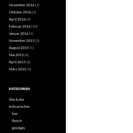
November 2016
(1)
Oktober 2016
(1)
April 2016
(2)
Februar 2016
(10)
Januar 2016
(1)
November 2015
(3)
August 2015
(1)
Mai 2015
(6)
April 2015
(6)
März 2015
(1)
KATEGORIEN
dies & das
kulinarisches
bier
fleisch
geistiges