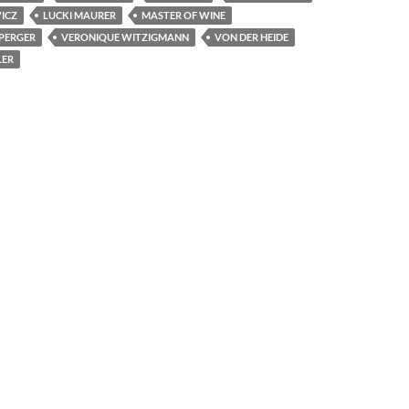
ICZ
LUCKI MAURER
MASTER OF WINE
PERGER
VERONIQUE WITZIGMANN
VON DER HEIDE
LER