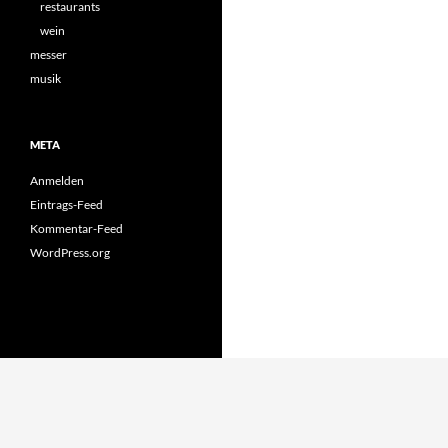
restaurants
wein
messer
musik
META
Anmelden
Eintrags-Feed
Kommentar-Feed
WordPress.org