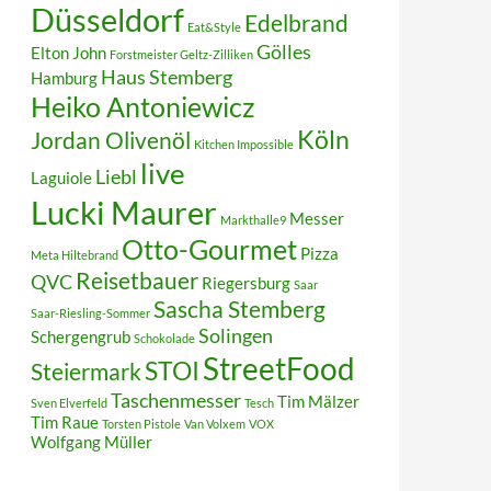
Düsseldorf
Edelbrand
Eat&Style
Gölles
Elton John
Forstmeister Geltz-Zilliken
Haus Stemberg
Hamburg
Heiko Antoniewicz
Köln
Jordan Olivenöl
Kitchen Impossible
live
Liebl
Laguiole
Lucki Maurer
Messer
Markthalle9
Otto-Gourmet
Pizza
Meta Hiltebrand
Reisetbauer
QVC
Riegersburg
Saar
Sascha Stemberg
Saar-Riesling-Sommer
Solingen
Schergengrub
Schokolade
StreetFood
STOI
Steiermark
Taschenmesser
Tim Mälzer
Sven Elverfeld
Tesch
Tim Raue
Torsten Pistole
Van Volxem
VOX
Wolfgang Müller