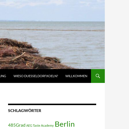
UNG
WIESO DUESSELDORF.KOELN?
WILLKOMMEN
SCHLAGWÖRTER
Berlin
485Grad
AEG Taste Academy