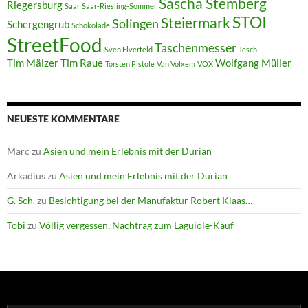
Sascha Stemberg
Riegersburg
Saar
Saar-Riesling-Sommer
STOI
Steiermark
Solingen
Schergengrub
Schokolade
StreetFood
Taschenmesser
Sven Elverfeld
Tesch
Tim Mälzer
Tim Raue
Wolfgang Müller
Torsten Pistole
Van Volxem
VOX
NEUESTE KOMMENTARE
Marc
zu
Asien und mein Erlebnis mit der Durian
Arkadius
zu
Asien und mein Erlebnis mit der Durian
G. Sch.
zu
Besichtigung bei der Manufaktur Robert Klaas…
Tobi
zu
Völlig vergessen, Nachtrag zum Laguiole-Kauf