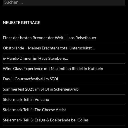
Suchen
nach:
NEUESTE BEITRÄGE
Einer der besten Brenner der Welt: Hans Reisetbauer
Obstbrände – Meines Erachtens total unterschätzt…
6-Hands-Dinner im Haus Stemberg…
Wine Glass Experience mit Maximilian Riedel in Kufstein
Das 1. Gourmetfestival im STOI
Sommerfest 2023 im STOI in Schergengrub
Steiermark Teil 5: Vulcano
Steiermark Teil 4: The Cheese Artist
Steiermark Teil 3: Essige & Edelbrände bei Gölles