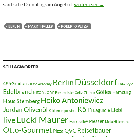
Markthalle9 die 2., diesmal K
sardische Dumplings im Angebot.
weiterlesen
→
BERLIN
MARKTHALLE9
ROBERTO PETZA
SCHLAGWÖRTER
Düsseldorf
Berlin
485Grad
AEG Taste Academy
Eat&Style
Edelbrand
Gölles
Elton John
Hamburg
Forstmeister Geltz-Zilliken
Heiko Antoniewicz
Haus Stemberg
Köln
Jordan Olivenöl
Liebl
Laguiole
Kitchen Impossible
Lucki Maurer
live
Messer
Markthalle9
Meta Hiltebrand
Otto-Gourmet
Reisetbauer
QVC
Pizza