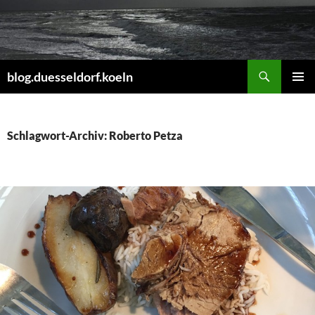
Zum
Inhalt
springen
Suchen
blog.duesseldorf.koeln
PRIMÄR
MENÜ
Schlagwort-Archiv: Roberto Petza